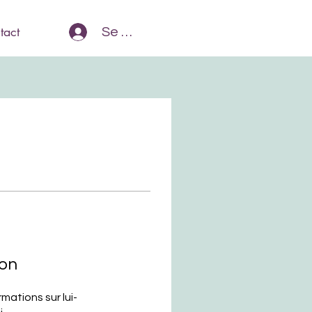
tact
Se Connecter
ion
ations sur lui-