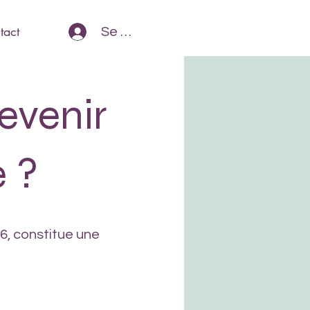
tact
Se Connecter
evenir
e ?
6, constitue une