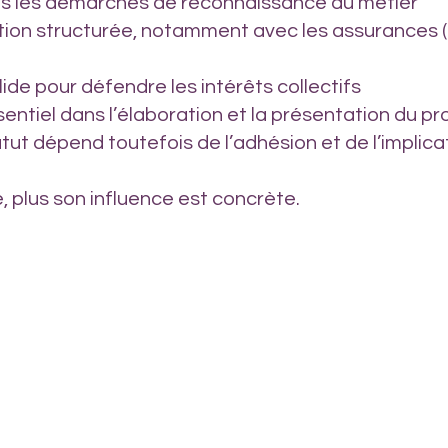
ns les démarches de reconnaissance du métier
ion structurée, notamment avec les assurances (
lide pour défendre les intérêts collectifs
sentiel dans l’élaboration et la présentation du pro
atut dépend toutefois de l’adhésion et de l’implic
e, plus son influence est concrète.
ostéopathe équin canin chien chevaux