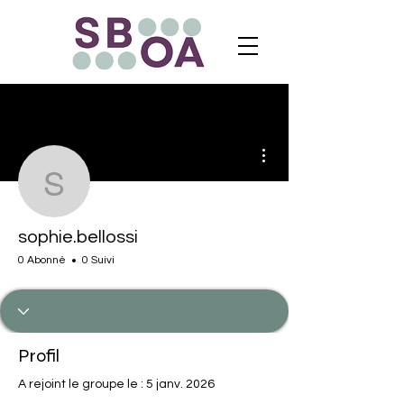
Plus d'actions
sophie.bellossi
sophie.bellossi
0 Abonné
0 Suivi
Profil
A rejoint le groupe le : 5 janv. 2026