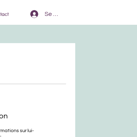
tact
Se Connecter
ion
ations sur lui-