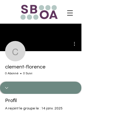
Plus d'actions
clement-florence
clement-florence
0 Abonné
0 Suivi
Profil
A rejoint le groupe le : 14 janv. 2025