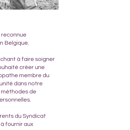
e reconnue
n Belgique.
rchant à faire soigner
ouhaité créer une
téopathe membre du
 unité dans notre
os méthodes de
personnelles.
ents du Syndicat
à fournir aux