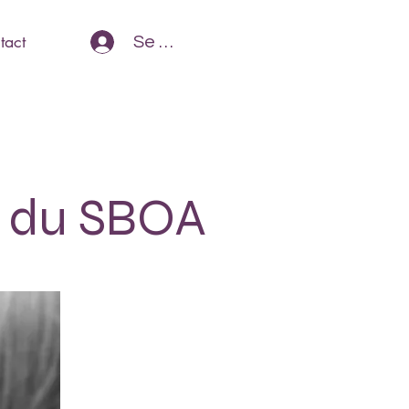
tact
Se Connecter
r du SBOA