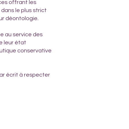
es offrant les
dans le plus strict
r déontologie.
e au service des
 leur état
utique conservative
r écrit à respecter